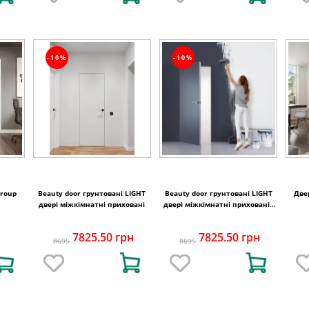
-10%
-10%
Group
Beauty door грунтовані LIGHT
Beauty door грунтовані LIGHT
Две
двері міжкімнатні приховані
двері міжкімнатні приховані ,
чоний торець
7825.50 грн
7825.50 грн
8695
8695