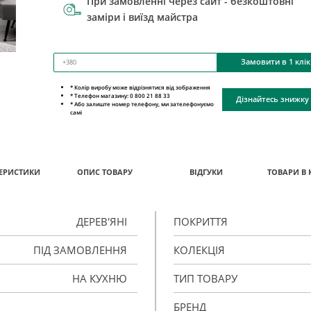
При замовленні через сайт - безкоштовні
заміри і виїзд майстра
Замовити в 1 клік
* Колір виробу може відрізнятися від зображення
* Телефон магазину: 0 800 21 88 33
Дізнайтесь знижку
* Або залиште номер телефону, ми зателефонуємо
самі
ЕРИСТИКИ
ОПИС ТОВАРУ
ВІДГУКИ
ТОВАРИ В 
ДЕРЕВ'ЯНІ
ПОКРИТТЯ
ПІД ЗАМОВЛЕННЯ
КОЛЕКЦІЯ
НА КУХНЮ
ТИП ТОВАРУ
БРЕНД