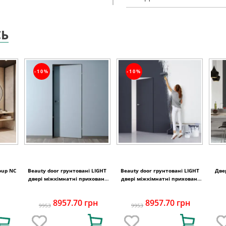
СЬ
-10%
-10%
oup NC
Beauty door грунтовані LIGHT
Beauty door грунтовані LIGHT
Две
двері міжкімнатні приховані
двері міжкімнатні приховані
внутрішнє відкривання
внутрішнє відкриваня , чорний
торець
8957.70 грн
8957.70 грн
9953
9953