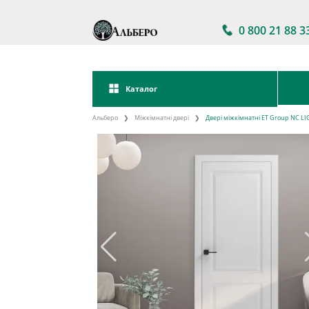
0 800 21 88 3
Каталог
Альберо
Міжкімнатні двері
Двері міжкімнатні ET Group NC LI