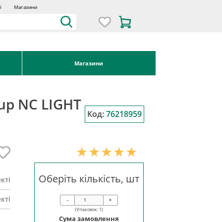
ї
Магазини
Магазини
up NC LIGHT
Код:
76218959
Оберіть кількість, шт
кті
кті
-
+
(Упаковок:
1
)
Сума замовлення