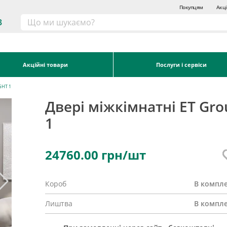
Покупцям
Акці
3
Акційні товари
Послуги і сервіси
GHT 1
Двері міжкімнатні ET Gro
1
24760.00
грн/шт
Короб
В компле
Лиштва
В компле