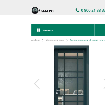
0 800 21 88 3
Каталог
Альберо
Міжкімнатні двері
Двері міжкімнатні ET Group New Cl