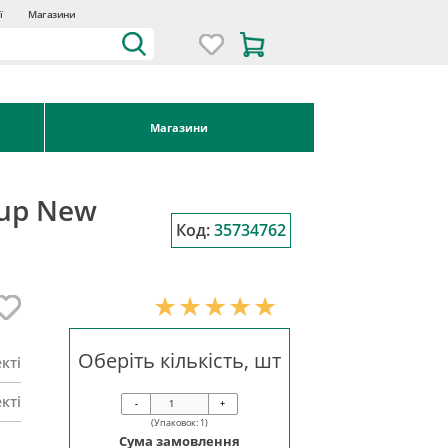
ї
Магазини
Магазини
oup New
Код:
35734762
Оберіть кількість, шт
кті
кті
-
+
(Упаковок:
1
)
Сума замовлення