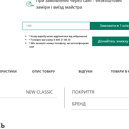
При замовленні через сайт - безкоштовні
заміри і виїзд майстра
Замовити в 1 клік
* Колір виробу може відрізнятися від зображення
* Телефон магазину: 0 800 21 88 33
Дізнайтесь знижку
* Або залиште номер телефону, ми зателефонуємо
самі
ЕРИСТИКИ
ОПИС ТОВАРУ
ВІДГУКИ
ТОВАРИ В 
NEW CLASSIC
ПОКРИТТЯ
БРЕНД
СЬ