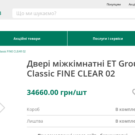
Покупцям
Акці
3
Акційні товари
Послуги і сервіси
assic FINE CLEAR 02
Двері міжкімнатні ET Gr
Classic FINE CLEAR 02
34660.00
грн/шт
Короб
В компле
Лиштва
В компле