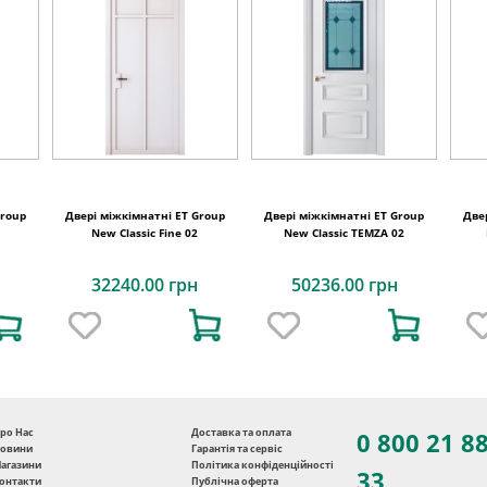
Group
Двері міжкімнатні ET Group
Двері міжкімнатні ET Group
Две
New Classic Fine 02
New Classic TEMZA 02
32240.00 грн
50236.00 грн
ро Нас
Доставка та оплата
0 800 21 8
овини
Гарантія та сервіс
агазини
Політика конфіденційності
33
онтакти
Публічна оферта