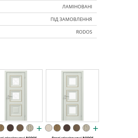
ЛАМІНОВАНІ
ПІД ЗАМОВЛЕННЯ
RODOS
+
+
ері міжкімнатні RODOS
Двері міжкімнатні RODOS