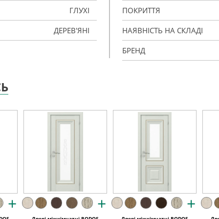
ГЛУХІ
ПОКРИТТЯ
ДЕРЕВ'ЯНІ
НАЯВНІСТЬ НА СКЛАДІ
БРЕНД
СЬ
+
+
+
ODOS
Двері міжкімнатні RODOS
Двері міжкімнатні RODOS
Дв