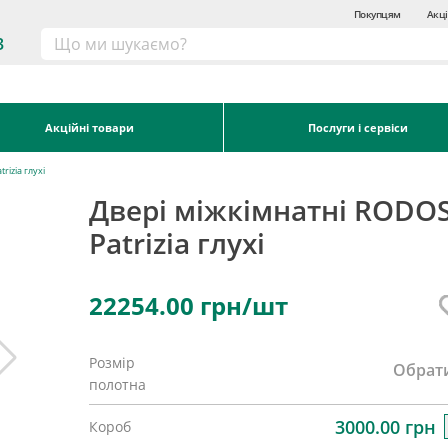
Покупцям
Акці
3
Акційні товари
Послуги і сервіси
rizia глухі
Двері міжкімнатні RODOS
Patrizia глухі
22254.00
грн/шт
Розмір
Обрат
полотна
3000.00 грн
Короб