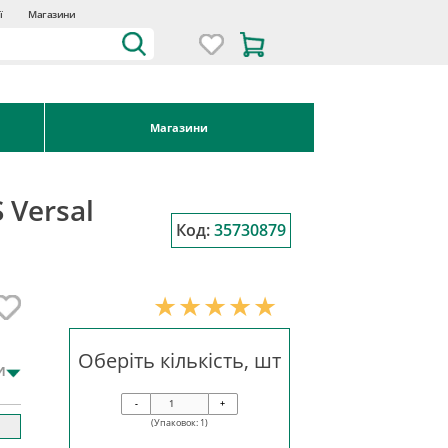
ї
Магазини
Магазини
 Versal
Код:
35730879
Оберіть кількість, шт
и
-
+
(Упаковок:
1
)