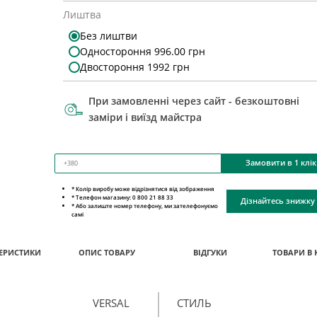
Лиштва
Без лиштви
Одностороння 996.00 грн
Двостороння 1992 грн
При замовленні через сайт - безкоштовні
заміри і виїзд майстра
Замовити в 1 клік
* Колір виробу може відрізнятися від зображення
* Телефон магазину: 0 800 21 88 33
Дізнайтесь знижку
* Або залиште номер телефону, ми зателефонуємо
самі
ЕРИСТИКИ
ОПИС ТОВАРУ
ВІДГУКИ
ТОВАРИ В 
VERSAL
СТИЛЬ