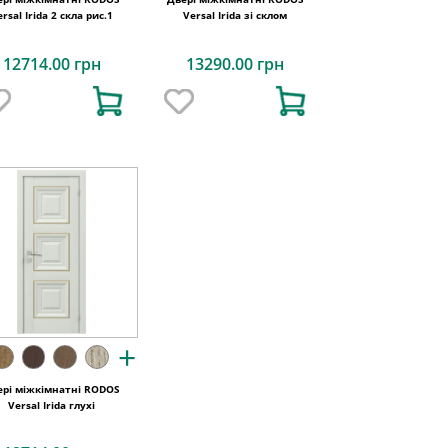
ersal Irida 2 скла рис.1
Versal Irida зі склом
12714.00 грн
13290.00 грн
+
ері міжкімнатні RODOS
Versal Irida глухі