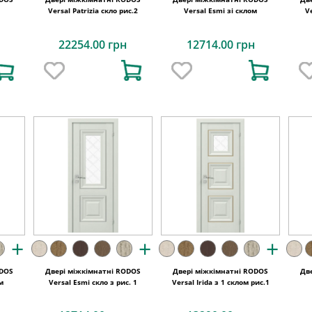
Versal Patrizia скло рис.2
Versal Esmi зі склом
V
22254.00 грн
12714.00 грн
+
+
+
ODOS
Двері міжкімнатні RODOS
Двері міжкімнатні RODOS
Дв
ом
Versal Esmi скло з рис. 1
Versal Irida з 1 склом рис.1