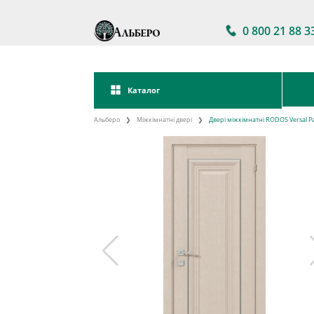
0 800 21 88 3
Каталог
Альберо
Міжкімнатні двері
Двері міжкімнатні RODOS Versal Pat