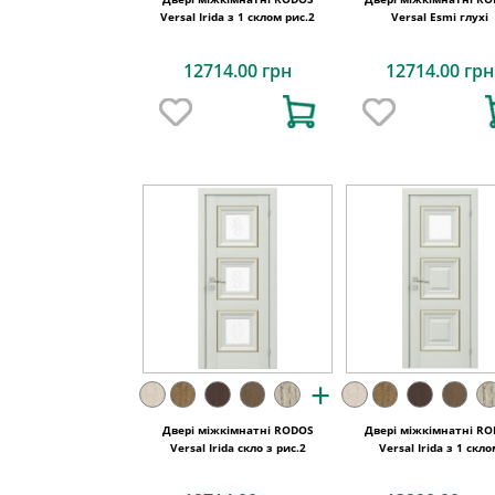
Versal Irida з 1 склом рис.2
Versal Esmi глухі
12714.00 грн
12714.00 грн
+
Двері міжкімнатні RODOS
Двері міжкімнатні R
Versal Irida скло з рис.2
Versal Irida з 1 скл