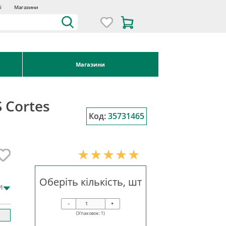
ї
Магазини
Магазини
 Cortes
Код:
35731465
Оберіть кількість, шт
и
-
+
(Упаковок:
1
)