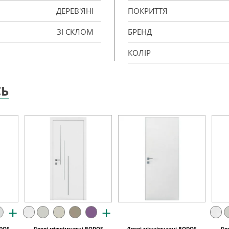
ДЕРЕВ'ЯНІ
ПОКРИТТЯ
ЗІ СКЛОМ
БРЕНД
КОЛІР
СЬ
+
+
ODOS
Двері міжкімнатні RODOS
Двері міжкімнатні RODOS
Дв