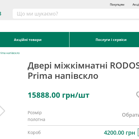
Покупцям
Акці
3
Акційні товари
Послуги і сервіси
rima напівскло
Двері міжкімнатні RODOS
Prima напівскло
15888.00
грн/шт
Розмір
Обрат
полотна
4200.00 грн
Короб