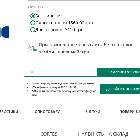
Лиштва
Без лиштви
Одностороння 1560.00 грн
Двостороння 3120 грн
При замовленні через сайт - безкоштовні
заміри і виїзд майстра
Замовити в 1 клік
* Колір виробу може відрізнятися від зображення
* Телефон магазину: 0 800 21 88 33
Дізнайтесь знижку
* Або залиште номер телефону, ми зателефонуємо
самі
ЕРИСТИКИ
ОПИС ТОВАРУ
ВІДГУКИ
ТОВАРИ В 
CORTES
НАЯВНІСТЬ НА СКЛАДІ