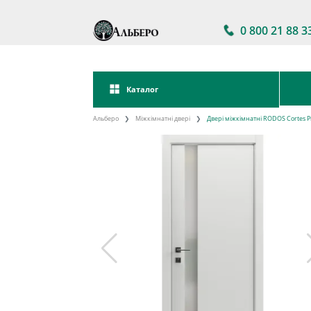
0 800 21 88 3
Каталог
Альберо
Міжкімнатні двері
Двері міжкімнатні RODOS Cortes P