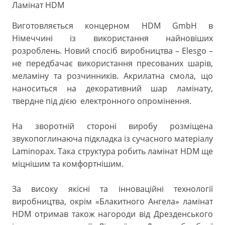
Ламінат HDM
Виготовляється концерном HDM GmbH в
Німеччині із використання найновіших
розроблень. Новий спосіб виробництва – Elesgo –
не передбачає використання пресованих шарів,
меламіну та розчинників. Акрилатна смола, що
наноситься на декоративний шар ламінату,
твердне під дією електронного опромінення.
На зворотній стороні виробу розміщена
звукопоглинаюча підкладка із сучасного матеріалу
Laminopax. Така структура робить ламінат HDM ще
міцнішим та комфортнішим.
За високу якісні та інноваційні технології
виробництва, окрім «Блакитного Ангела» ламінат
HDM отримав також нагороди від Дрезденського