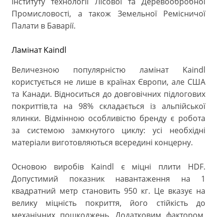
інституту технології Лісової та Деревообробної
Промисловості, а також Земельної Ремісничої
Палати в Баварії.
Ламінат Kaindl
Величезною популярністю ламінат Kaindl
користується не лише в країнах Європи, але США
та Канади. Відноситься до довговічних підлогових
покриттів,та на 98% складається із альпійської
ялинки. Відмінною особливістю бренду є робота
за системою замкнутого циклу: усі необхідні
матеріали виготовляються всередині концерну.
Основою виробів Kaindl є міцні плити HDF.
Допустимий показник навантаження на 1
квадратний метр становить 950 кг. Це вказує на
велику міцність покриття, його стійкість до
механічних пошкоджень. Додатковим фактором,