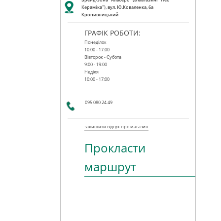
Кераміка"), вул. Ю.Коваленка, 6а
Кропивницький
ГРАФІК РОБОТИ:
Понеділок
10:00 - 17:00
Вівторок - Субота
9:00 - 19:00
Неділя
10:00 - 17:00
095 080 24 49
залишити відгук про магазин
Прокласти
маршрут