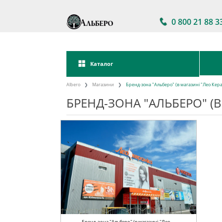
0 800 21 88 3
Каталог
Albero
Магазини
Бренд-зона "Альберо" (в магазині "Лео Кера
БРЕНД-ЗОНА "АЛЬБЕРО" (В
Бренд-зона "Альберо" (в магазині "Лео