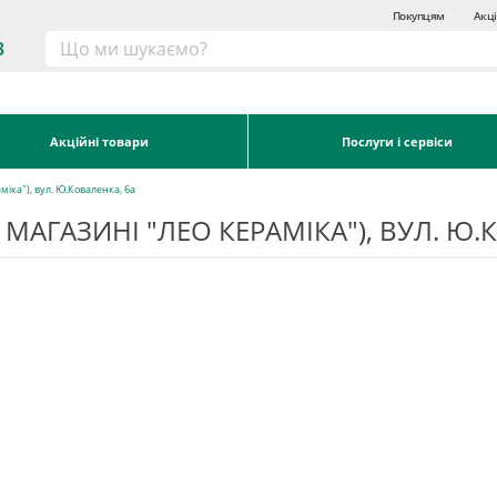
Покупцям
Акці
3
Акційні товари
Послуги і сервіси
міка"), вул. Ю.Коваленка, 6а
 МАГАЗИНІ "ЛЕО КЕРАМІКА"), ВУЛ. Ю.