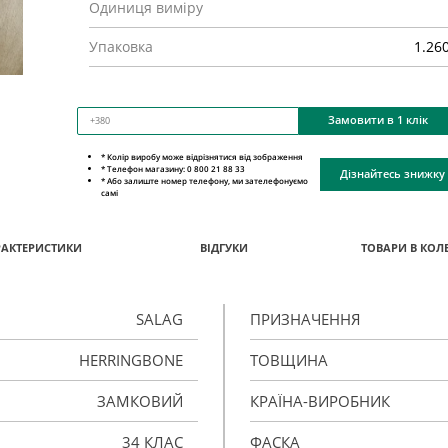
Одиниця виміру
Упаковка
1.26
Замовити в 1 клік
* Колір виробу може відрізнятися від зображення
* Телефон магазину: 0 800 21 88 33
Дізнайтесь знижку
* Або залиште номер телефону, ми зателефонуємо
самі
РАКТЕРИСТИКИ
ВІДГУКИ
ТОВАРИ В КОЛЕ
SALAG
ПРИЗНАЧЕННЯ
HERRINGBONE
ТОВЩИНА
ЗАМКОВИЙ
КРАЇНА-ВИРОБНИК
34 КЛАС
ФАСКА