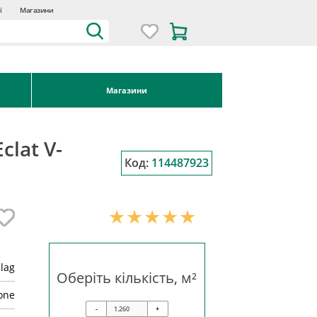
ї
Магазини
Магазини
clat V-
Код:
114487923
lag
Оберіть кількість, м²
one
-
+