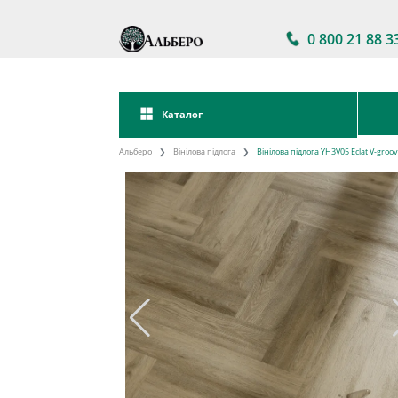
0 800 21 88 3
Каталог
Альберо
Вінілова підлога
Вінілова підлога YH3V05 Eclat V-gro