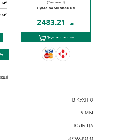
м²
(Упаковок:
1
)
Сума замовлення
0 м²
2483.21
грн
Додати в кошик
 %
КЦІЇ
В КУХНЮ
5 ММ
ПОЛЬЩА
З ФАСКОЮ