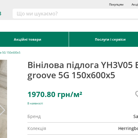
Покупцям
Акці
3
Акційні товари
Послуги і сервіси
ove 5G 150x600x5
Вінілова підлога YH3V05 E
groove 5G 150x600x5
1970.80
грн/м²
В наявності
Бренд
Sa
Колекція
Herringb