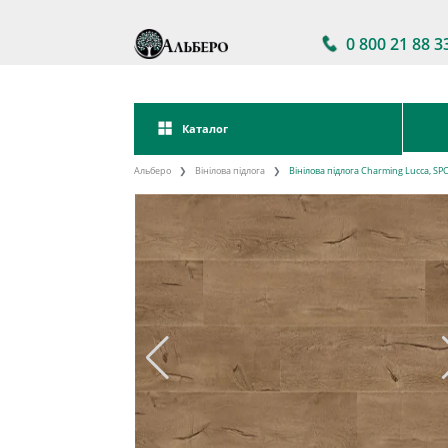
0 800 21 88 3
Каталог
Альберо
Вінілова підлога
Вінілова підлога Charming Lucca, SP