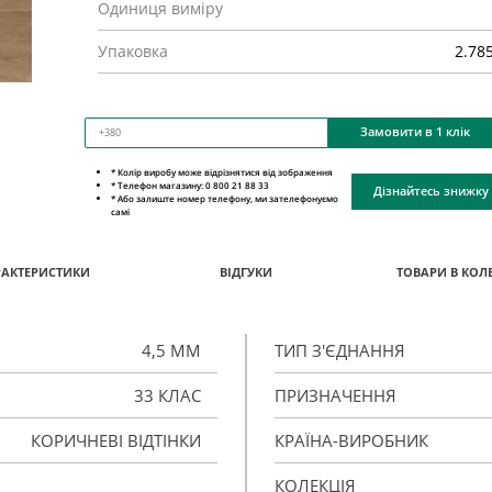
Одиниця виміру
Упаковка
2.78
Замовити в 1 клік
* Колір виробу може відрізнятися від зображення
* Телефон магазину: 0 800 21 88 33
Дізнайтесь знижку
* Або залиште номер телефону, ми зателефонуємо
самі
РАКТЕРИСТИКИ
ВІДГУКИ
ТОВАРИ В КОЛЕ
4,5 ММ
ТИП З'ЄДНАННЯ
33 КЛАС
ПРИЗНАЧЕННЯ
КОРИЧНЕВІ ВІДТІНКИ
КРАЇНА-ВИРОБНИК
КОЛЕКЦІЯ