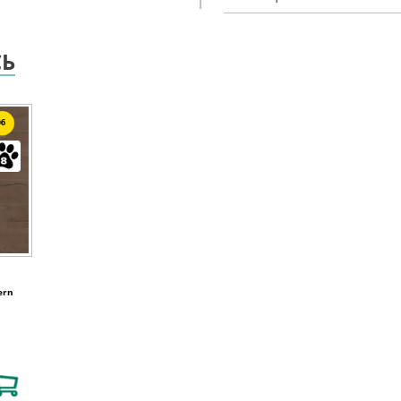
СЬ
6
ern