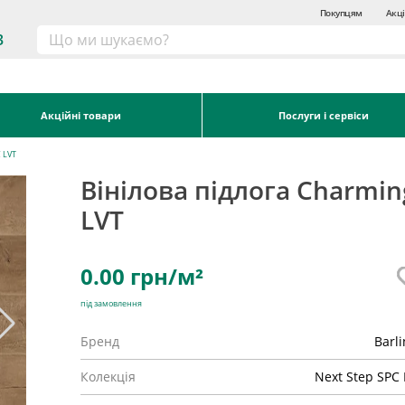
Покупцям
Акці
3
Акційні товари
Послуги і сервіси
C LVT
Вінілова підлога Charmin
LVT
0.00
грн/м²
під замовлення
Бренд
Barl
Колекція
Next Step SPC 