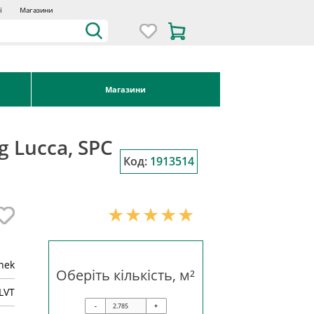
ї
Магазини
Магазини
g Lucca, SPC
Код:
1913514
inek
Оберіть кількість, м²
LVT
-
+