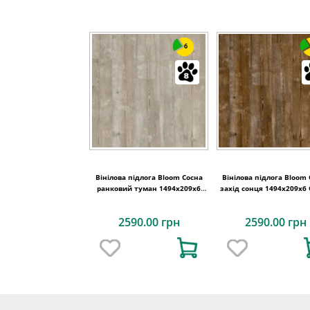
6
Вінілова підлога Bloom Сосна
Вінілова підлога Bloom
ранковий туман 1494х209x6
захід сонця 1494х209x6 
Quick-Step
Step
2590.00 грн
2590.00 грн