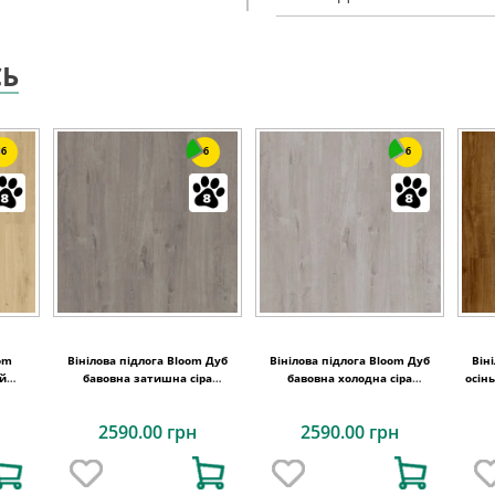
СЬ
6
6
6
oom
Вінілова підлога Bloom Дуб
Вінілова підлога Bloom Дуб
Він
ий
бавовна затишна сіра
бавовна холодна сіра
осін
ep
1494х209x6 Quick-Step
1494х209x6 Quick-Step
2590.00 грн
2590.00 грн