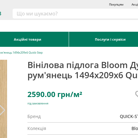
Покупцям
Акці
3
Акційні товари
Послуги і сервіси
рум'янець 1494х209x6 Quick-Step
Вінілова підлога Bloom 
рум'янець 1494х209x6 Qu
2590.00
грн/м²
під замовлення
Бренд
QUICK-S
Колекція
Bl