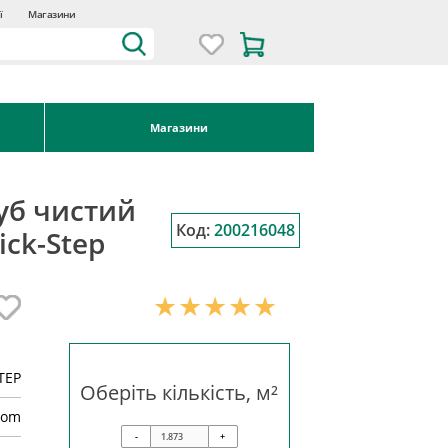
ї
Магазини
Магазини
Дуб чистий
Код:
200216048
ick-Step
TEP
Оберіть кількість, м²
oom
-
+