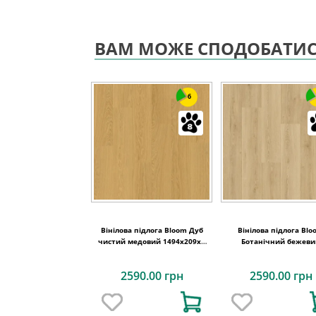
ВАМ МОЖЕ СПОДОБАТИ
6
Вінілова підлога Bloom Дуб
Вінілова підлога Bl
чистий медовий 1494х209x6
Ботанічний бежев
Quick-Step
1494х209x6 Quick-St
2590.00 грн
2590.00 грн