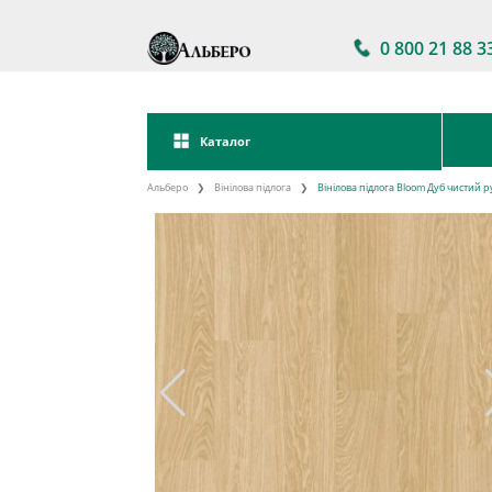
0 800 21 88 3
Каталог
Альберо
Вінілова підлога
Вінілова підлога Bloom Дуб чистий 