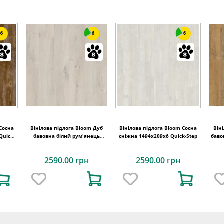
6
6
6
 Сосна
Вінілова підлога Bloom Дуб
Вінілова підлога Bloom Сосна
Він
Quick-
бавовна білий рум'янець
сніжна 1494х209x6 Quick-Step
баво
1494х209x6 Quick-Step
2590.00 грн
2590.00 грн