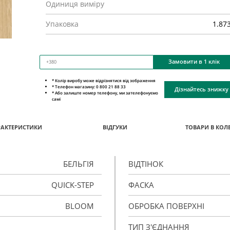
Одиниця виміру
Упаковка
1.87
Замовити в 1 клік
* Колір виробу може відрізнятися від зображення
* Телефон магазину: 0 800 21 88 33
Дізнайтесь знижку
* Або залиште номер телефону, ми зателефонуємо
самі
РАКТЕРИСТИКИ
ВІДГУКИ
ТОВАРИ В КОЛЕ
БЕЛЬГІЯ
ВІДТІНОК
QUICK-STEP
ФАСКА
BLOOM
ОБРОБКА ПОВЕРХНІ
ТИП З'ЄДНАННЯ