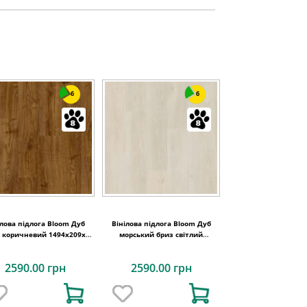
6
6
ілова підлога Bloom Дуб
Вінілова підлога Bloom Дуб
ь коричневий 1494х209x6
морський бриз світлий
Quick-Step
1494х209x6 Quick-Step
2590.00 грн
2590.00 грн