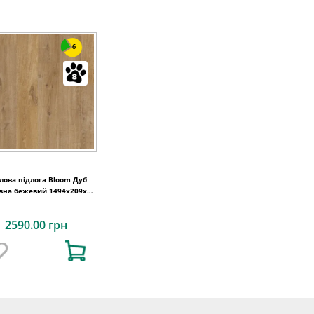
6
ілова підлога Bloom Дуб
вна бежевий 1494х209x6
Quick-Step
2590.00 грн