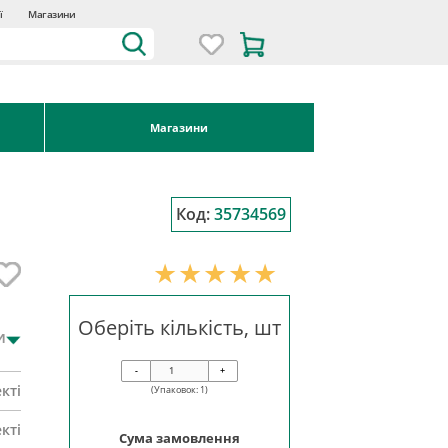
ї
Магазини
Магазини
Код:
35734569
Оберіть кількість, шт
и
-
+
кті
(Упаковок:
1
)
кті
Сума замовлення