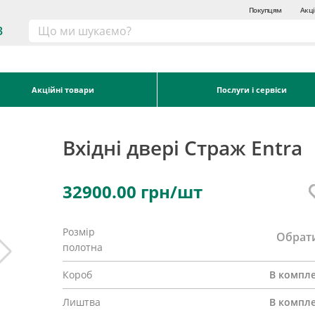
Покупцям
Акці
3
Акційні товари
Послуги і сервіси
Вхідні двері Страж Entra
32900.00
грн/шт
Розмір
Обрат
полотна
Короб
В компле
Лиштва
В компле