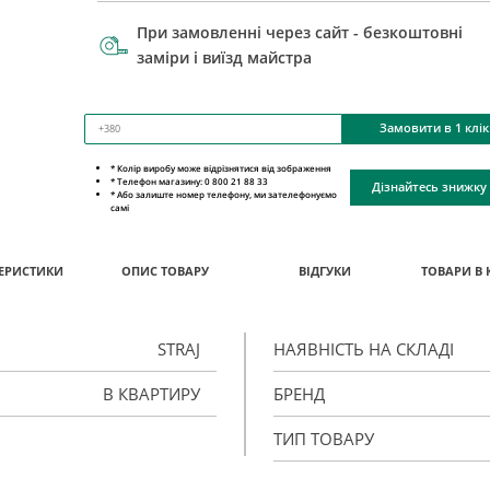
При замовленні через сайт - безкоштовні
заміри і виїзд майстра
Замовити в 1 клік
* Колір виробу може відрізнятися від зображення
* Телефон магазину: 0 800 21 88 33
Дізнайтесь знижку
* Або залиште номер телефону, ми зателефонуємо
самі
ЕРИСТИКИ
ОПИС ТОВАРУ
ВІДГУКИ
ТОВАРИ В 
STRAJ
НАЯВНІСТЬ НА СКЛАДІ
В КВАРТИРУ
БРЕНД
ТИП ТОВАРУ