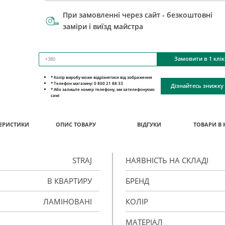
При замовленні через сайт - безкоштовні
заміри і виїзд майстра
Замовити в 1 клік
* Колір виробу може відрізнятися від зображення
* Телефон магазину: 0 800 21 88 33
Дізнайтесь знижку
* Або залиште номер телефону, ми зателефонуємо
самі
ЕРИСТИКИ
ОПИС ТОВАРУ
ВІДГУКИ
ТОВАРИ В 
STRAJ
НАЯВНІСТЬ НА СКЛАДІ
В КВАРТИРУ
БРЕНД
ЛАМІНОВАНІ
КОЛІР
МАТЕРІАЛ