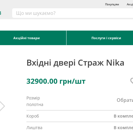
Покупцям
Акці
3
Акційні товари
Послуги і сервіси
Вхідні двері Страж Nika
32900.00
грн/шт
Розмір
Обрат
полотна
Короб
В компле
Лиштва
В компле