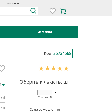
ї
Магазини
Магазини
Код:
35734568
Оберіть кількість, шт
и
-
+
кті
(Упаковок:
1
)
кті
Сума замовлення