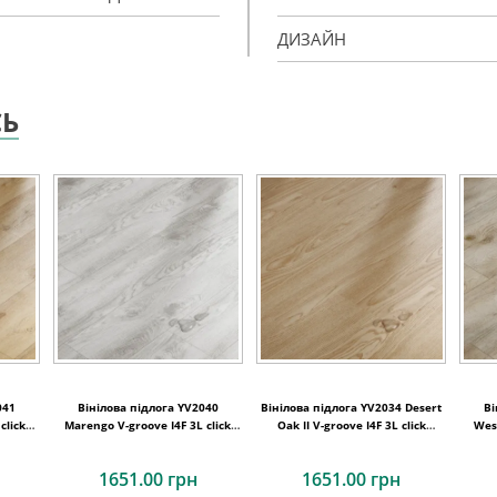
ДИЗАЙН
СЬ
041
Вінілова підлога YV2040
Вінілова підлога YV2034 Desert
Ві
click
Marengo V-groove I4F 3L click
Oak II V-groove I4F 3L click
West
180x1220x4,7
180x1220x4,7
1651.00 грн
1651.00 грн