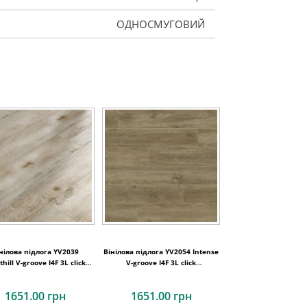
ОДНОСМУГОВИЙ
нілова підлога YV2039
Вінілова підлога YV2054 Intense
hill V-groove I4F 3L click
V-groove I4F 3L click
180x1220x4,7
180x1220x4,7
1651.00 грн
1651.00 грн