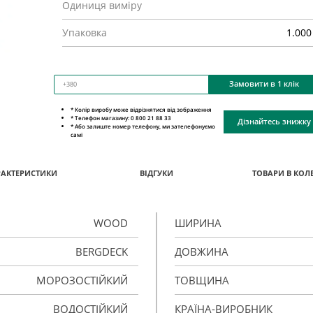
Одиниця виміру
Упаковка
1.000
Замовити в 1 клік
* Колір виробу може відрізнятися від зображення
* Телефон магазину: 0 800 21 88 33
Дізнайтесь знижку
* Або залиште номер телефону, ми зателефонуємо
самі
РАКТЕРИСТИКИ
ВІДГУКИ
ТОВАРИ В КОЛЕ
WOOD
ШИРИНА
BERGDECK
ДОВЖИНА
МОРОЗОСТІЙКИЙ
ТОВЩИНА
ВОДОСТІЙКИЙ
КРАЇНА-ВИРОБНИК