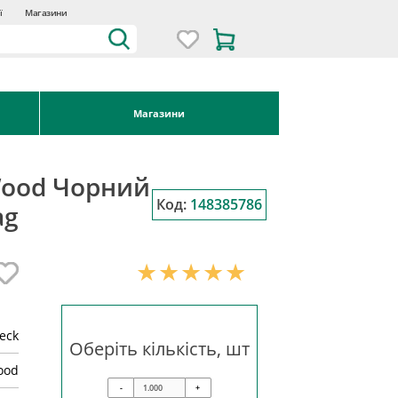
ї
Магазини
Магазини
Wood Чорний
Код:
148385786
ag
eck
Оберіть кількість, шт
ood
-
+