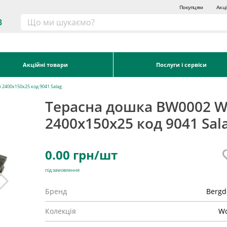
Покупцям
Акці
3
Акційні товари
Послуги і сервіси
2400х150х25 код 9041 Salag
Терасна дошка BW0002 
2400х150х25 код 9041 Sal
0.00
грн/шт
під замовлення
Бренд
Bergd
Колекція
W