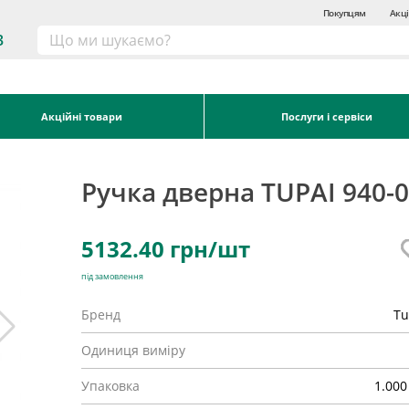
Покупцям
Акці
3
Акційні товари
Послуги і сервіси
Ручка дверна TUPAI 940-
5132.40
грн/шт
під замовлення
Бренд
Tu
Одиниця виміру
Упаковка
1.000