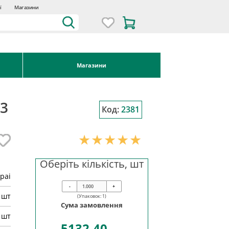
ї
Магазини
Магазини
03
Код:
2381
Оберіть кількість, шт
pai
-
+
шт
(Упаковок:
1
)
Сума замовлення
 шт
5132.40