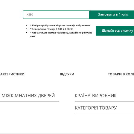
Замовити в 1 клік
* Колір виробу може відрізнятися від зображення
* Телефон магазину: 0 800 21 88 33
Дізнайтесь знижку
* Або залиште номер телефону, ми зателефонуємо
самі
РАКТЕРИСТИКИ
ВІДГУКИ
ТОВАРИ В КОЛЕ
Я МІЖКІМНАТНИХ ДВЕРЕЙ
КРАЇНА-ВИРОБНИК
КАТЕГОРІЯ ТОВАРУ