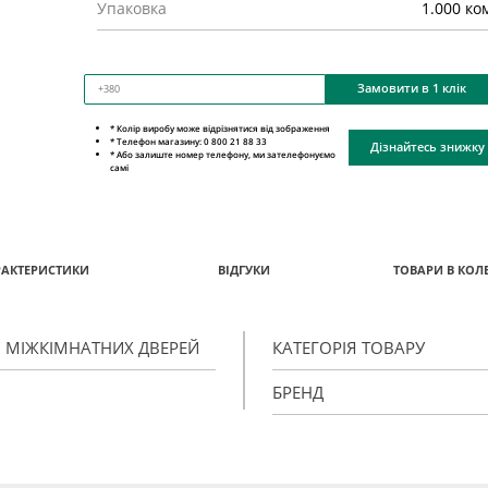
Упаковка
1.000 ко
Замовити в 1 клік
* Колір виробу може відрізнятися від зображення
* Телефон магазину: 0 800 21 88 33
Дізнайтесь знижку
* Або залиште номер телефону, ми зателефонуємо
самі
РАКТЕРИСТИКИ
ВІДГУКИ
ТОВАРИ В КОЛЕ
Я МІЖКІМНАТНИХ ДВЕРЕЙ
КАТЕГОРІЯ ТОВАРУ
БРЕНД