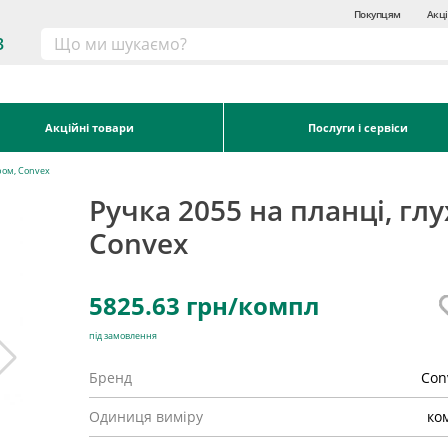
Покупцям
Акці
3
Акційні товари
Послуги і сервіси
хром, Convex
Ручка 2055 на планці, глу
Convex
5825.63
грн/компл
під замовлення
Бренд
Con
Одиниця виміру
ко