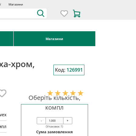
ї
Магазини
Магазини
ха-хром,
Код:
126991
Оберіть кількість,
компл
vex
-
+
мпл
(Упаковок:
1
)
Сума замовлення