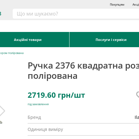
Покупцям
Акці
3
Акційні товари
Послуги і сервіси
а хром полірована
Ручка 2376 квадратна ро
полірована
2719.60
грн/шт
під замовлення
Бренд
Il
Одиниця виміру