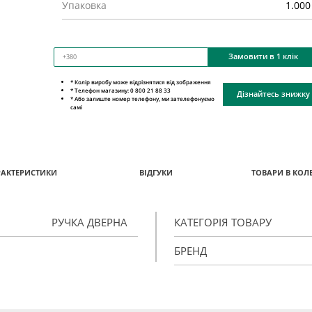
Упаковка
1.000
Замовити в 1 клік
* Колір виробу може відрізнятися від зображення
* Телефон магазину: 0 800 21 88 33
Дізнайтесь знижку
* Або залиште номер телефону, ми зателефонуємо
самі
РАКТЕРИСТИКИ
ВІДГУКИ
ТОВАРИ В КОЛЕ
РУЧКА ДВЕРНА
КАТЕГОРІЯ ТОВАРУ
БРЕНД