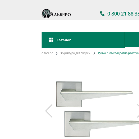
0 800 21 88 3
Каталог
Альберо
Фурнітура для дверей
Ручка 2376 квадратна розетк