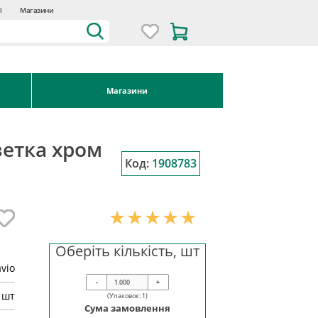
ї
Магазини
Магазини
зетка хром
Код:
1908783
Оберіть кількість, шт
avio
-
+
шт
(Упаковок:
1
)
Сума замовлення