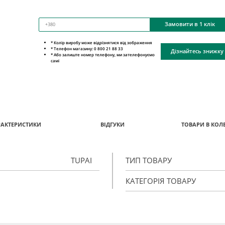
Замовити в 1 клік
* Колір виробу може відрізнятися від зображення
* Телефон магазину: 0 800 21 88 33
Дізнайтесь знижку
* Або залиште номер телефону, ми зателефонуємо
самі
РАКТЕРИСТИКИ
ВІДГУКИ
ТОВАРИ В КОЛЕ
TUPAI
ТИП ТОВАРУ
КАТЕГОРІЯ ТОВАРУ