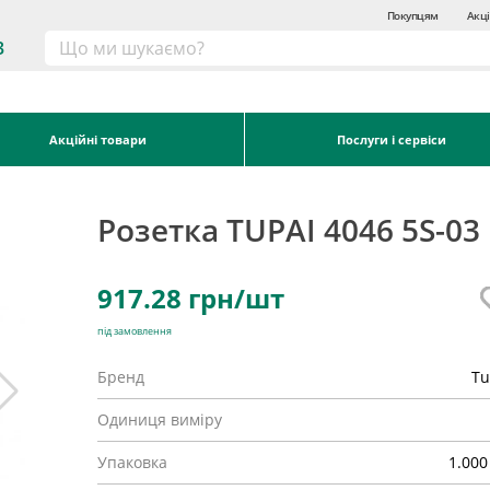
Покупцям
Акці
3
Акційні товари
Послуги і сервіси
Розетка TUPAI 4046 5S-03
917.28
грн/шт
під замовлення
Бренд
Tu
Одиниця виміру
Упаковка
1.000