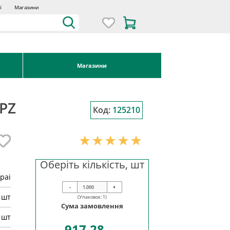
ї
Магазини
Магазини
 PZ
Код:
125210
Оберіть кількість, шт
pai
-
+
шт
(Упаковок:
1
)
Сума замовлення
 шт
917.28