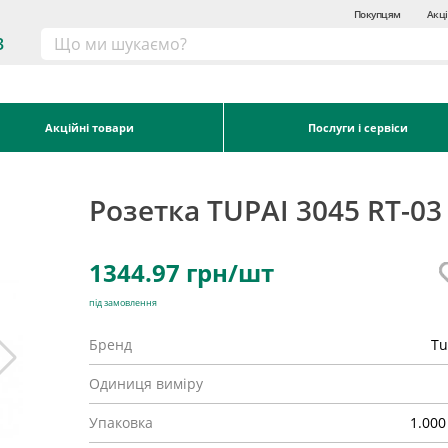
Покупцям
Акці
3
Акційні товари
Послуги і сервіси
Розетка TUPAI 3045 RT-03
1344.97
грн/шт
під замовлення
Бренд
Tu
Одиниця виміру
Упаковка
1.000