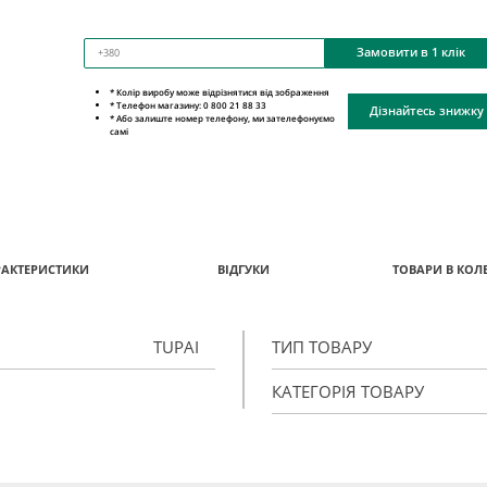
Замовити в 1 клік
* Колір виробу може відрізнятися від зображення
* Телефон магазину: 0 800 21 88 33
Дізнайтесь знижку
* Або залиште номер телефону, ми зателефонуємо
самі
РАКТЕРИСТИКИ
ВІДГУКИ
ТОВАРИ В КОЛЕ
TUPAI
ТИП ТОВАРУ
КАТЕГОРІЯ ТОВАРУ