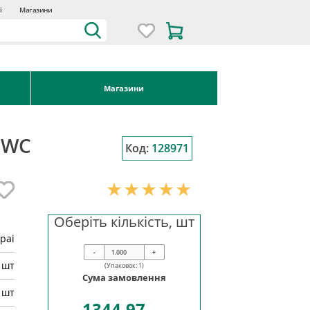
ї
Магазини
Магазини
 WC
Код:
128971
Оберіть кількість, шт
pai
-
+
шт
(Упаковок:
1
)
Сума замовлення
 шт
1344.97