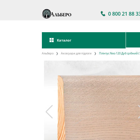
0 800 21 88 3
Каталог
Альберо
Аксесуари для підлоги
Плінтус Neo 120 Дуб срібний (