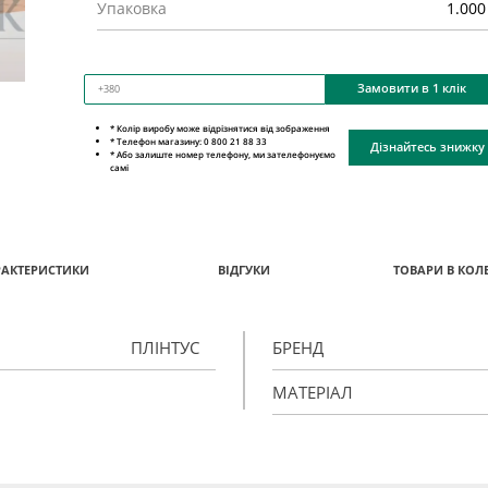
Упаковка
1.000
Замовити в 1 клік
* Колір виробу може відрізнятися від зображення
* Телефон магазину: 0 800 21 88 33
Дізнайтесь знижку
* Або залиште номер телефону, ми зателефонуємо
самі
РАКТЕРИСТИКИ
ВІДГУКИ
ТОВАРИ В КОЛЕ
ПЛІНТУС
БРЕНД
МАТЕРІАЛ