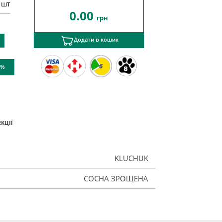
 шт
0.00
грн
Додати в кошик
6
 %
КЦІЇ
KLUCHUK
СОСНА ЗРОЩЕНА