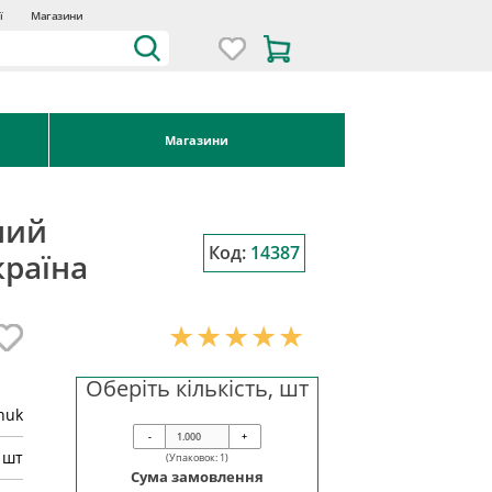
ї
Магазини
Магазини
ний
Код:
14387
країна
Оберіть кількість, шт
huk
-
+
шт
(Упаковок:
1
)
Сума замовлення