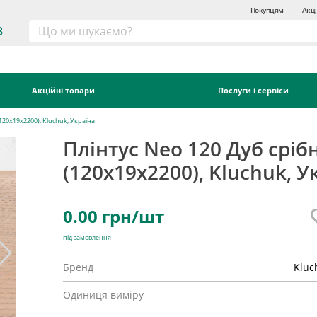
Покупцям
Акці
3
Акційні товари
Послуги і сервіси
120х19х2200), Kluchuk, Україна
Плінтус Neo 120 Дуб сріб
(120х19х2200), Kluchuk, У
0.00
грн/шт
під замовлення
Бренд
Kluc
Одиниця виміру