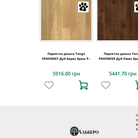
Паркетна дошка Tango
Паркетна дошка Tan
550058067 Дуб Барон Браш PN
550058058 Дуб Кмин Бр
2215x164x14
2215x164x14
5916.00 грн
5441.70 грн
П
Н
М
К