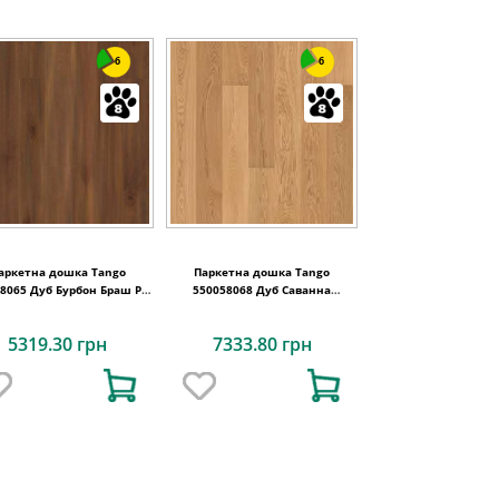
6
6
аркетна дошка Tango
Паркетна дошка Tango
Бурбон Браш PL
550058068 Дуб Саванна
DG 2215x164x14
Преміум Браш PL 2215x164x14
5319.30 грн
7333.80 грн