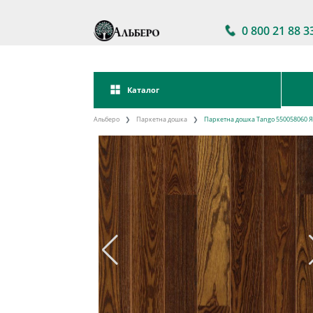
0 800 21 88 3
Каталог
Альберо
Паркетна дошка
Паркетна дошка Tango 550058060 