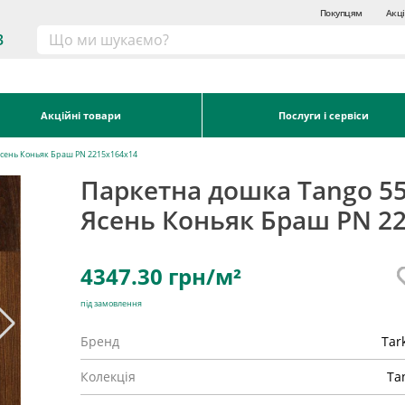
Покупцям
Акці
3
Акційні товари
Послуги і сервіси
Ясень Коньяк Браш PN 2215x164x14
Паркетна дошка Tango 5
Ясень Коньяк Браш PN 2
4347.30
грн/м²
під замовлення
Бренд
Tar
Колекція
Ta