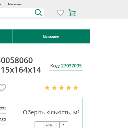
ї
Магазини
Магазини
50058060
Код:
27037095
215x164x14
kett
Оберіть кількість, м²
ngo
-
+