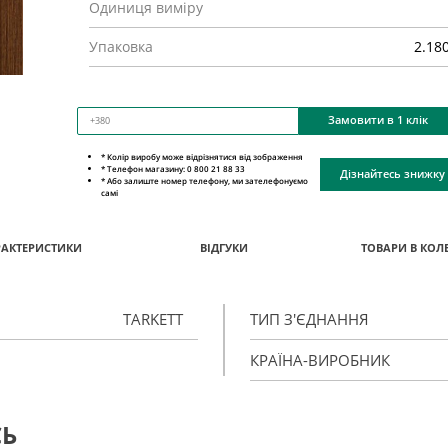
Одиниця виміру
Упаковка
2.18
Замовити в 1 клік
* Колір виробу може відрізнятися від зображення
* Телефон магазину: 0 800 21 88 33
Дізнайтесь знижку
* Або залиште номер телефону, ми зателефонуємо
самі
РАКТЕРИСТИКИ
ВІДГУКИ
ТОВАРИ В КОЛЕ
TARKETT
ТИП З'ЄДНАННЯ
КРАЇНА-ВИРОБНИК
СЬ