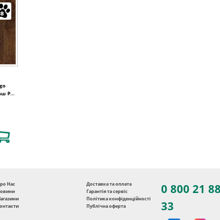
go
аш PN
ро Нас
Доставка та оплата
0 800 21 8
овини
Гарантія та сервіс
агазини
Політика конфіденційності
33
онтакти
Публічна оферта