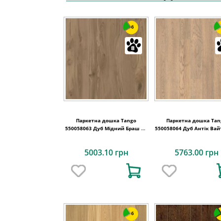
6
Паркетна дошка Tango
Паркетна дошка Tan
550058063 Дуб Мідний Браш PL
550058064 Дуб Антік Вайт Браш
DG 2215x164x14
PN DG 2215x164x1
5003.10 грн
5763.00 грн
6