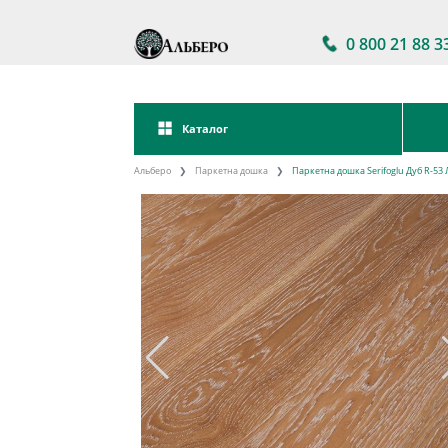
0 800 21 88 3
Каталог
Альберо
Паркетна дошка
Паркетна дошка Serifoglu Дуб R-53 