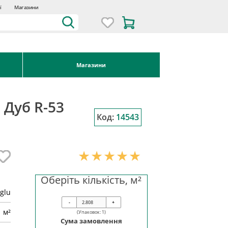
ї
Магазини
Магазини
 Дуб R-53
Код:
14543
Оберіть кількість, м²
oglu
-
+
м²
(Упаковок:
1
)
Сума замовлення