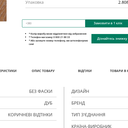
Упаковка
2.80
Замовити в 1 клік
* Колір виробу може відрізнятися від зображення
* Телефон магазину: 0 800 21 88 33
Дізнайтесь знижку
* Або залиште номер телефону, ми зателефонуємо
самі
ЕРИСТИКИ
ОПИС ТОВАРУ
ВІДГУКИ
ТОВАРИ В 
БЕЗ ФАСКИ
ДИЗАЙН
ДУБ
БРЕНД
КОРИЧНЕВІ ВІДТІНКИ
ТИП З'ЄДНАННЯ
КРАЇНА-ВИРОБНИК