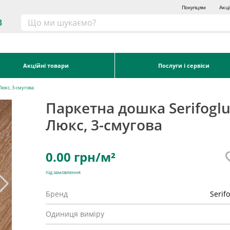
Покупцям
Акці
3
Акційні товари
Послуги і сервіси
Люкс, 3-смугова
Паркетна дошка Serifoglu
Люкс, 3-смугова
0.00
грн/м²
під замовлення
Бренд
Serif
Одиниця виміру