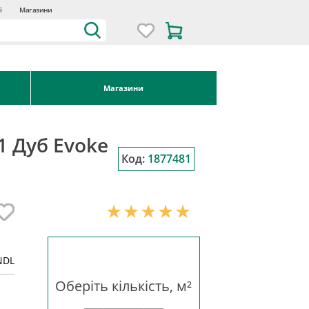
ї
Магазини
Магазини
1 Дуб Evoke
Код:
1877481
NDL
Оберіть кількість, м²