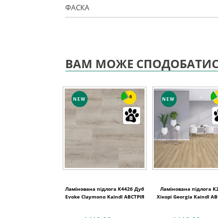
ФАСКА
ВАМ МОЖЕ СПОДОБАТИ
6
NEW
NEW
Ламінована підлога K4426 Дуб
Ламінована підлога K
Evoke Claymono Kaindl АВСТРІЯ
Хікорі Georgia Kaindl А