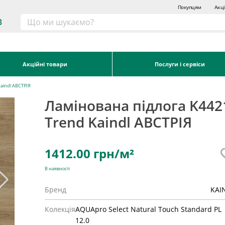
Покупцям
Акці
3
Акційні товари
Послуги і сервіси
Kaindl АВСТРІЯ
Ламінована підлога K442
Trend Kaindl АВСТРІЯ
1412.00
грн/м²
В наявності
Бренд
KAI
Колекція
AQUApro Select Natural Touch Standard PL
12.0