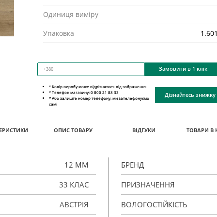
Одиниця виміру
Упаковка
1.60
Замовити в 1 клік
* Колір виробу може відрізнятися від зображення
* Телефон магазину: 0 800 21 88 33
Дізнайтесь знижку
* Або залиште номер телефону, ми зателефонуємо
самі
ЕРИСТИКИ
ОПИС ТОВАРУ
ВІДГУКИ
ТОВАРИ В 
12 ММ
БРЕНД
33 КЛАС
ПРИЗНАЧЕННЯ
АВСТРІЯ
ВОЛОГОСТІЙКІСТЬ