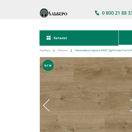
0 800 21 88 3
Каталог
Альберо
Ламінат
Ламінована підлога K4421 Дуб Evoke Trend 
NEW