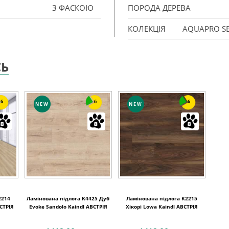
З ФАСКОЮ
ПОРОДА ДЕРЕВА
КОЛЕКЦІЯ
AQUAPRO SE
СЬ
6
6
6
NEW
NEW
2214
Ламінована підлога K4425 Дуб
Ламінована підлога K2215
ВСТРІЯ
Evoke Sandolo Kaindl АВСТРІЯ
Хікорі Lowa Kaindl АВСТРІЯ