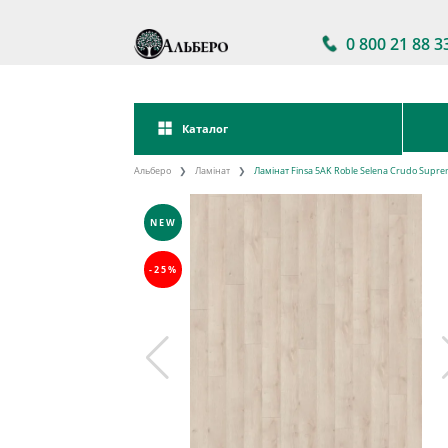
0 800 21 88 3
Каталог
Альберо
Ламінат
Ламінат Finsa 5AK Roble Selena Crudo Supr
NEW
-25%