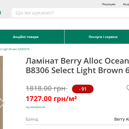
Покупцям
Акці
3
Акційні товари
Послуги і сервіси
ect Light Brown 62002516
Ламінат Berry Alloc Ocean
B8306 Select Light Brown 
1818.00 грн
- 91
1727.00
грн/м²
під замовлення
Бренд
Berry A