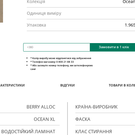
Колекція
Ocean
Одиниця виміру
Упаковка
1.96
Замовити в 1 клік
* Колір виробу може відрізнятися від зображення
* Телефон магазину: 0 800 21 88 33
* Або залиште номер телефону, ми зателефонуємо
самі
РАКТЕРИСТИКИ
ВІДГУКИ
ТОВАРИ В КОЛЕ
BERRY ALLOC
КРАЇНА-ВИРОБНИК
OCEAN XL
ФАСКА
ВОДОСТІЙКИЙ ЛАМІНАТ
КЛАС СТИРАННЯ