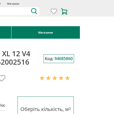
ї
Магазини
Магазини
 XL 12 V4
Код:
94685860
62002516
lloc
Оберіть кількість, м²