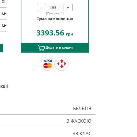
 XL
-
+
м²
(Упаковок:
1
)
Сума замовлення
5 м²
3393.56
грн
Додати в кошик
КЦІЇ
БЕЛЬГІЯ
З ФАСКОЮ
33 КЛАС