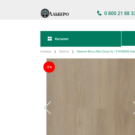
0 800 21 88 3
Каталог
Альберо
Ламінат
Ламінат Berry Alloc Ocean XL 12 V4 B8306 Sel
-5%