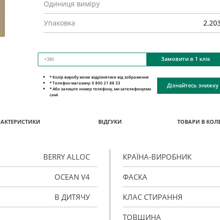
Одиниця виміру
Упаковка
2.20
Замовити в 1 клік
* Колір виробу може відрізнятися від зображення
* Телефон магазину: 0 800 21 88 33
Дізнайтесь знижку
* Або залиште номер телефону, ми зателефонуємо
самі
РАКТЕРИСТИКИ
ВІДГУКИ
ТОВАРИ В КОЛЕ
BERRY ALLOC
КРАЇНА-ВИРОБНИК
OCEAN V4
ФАСКА
В ДИТЯЧУ
КЛАС СТИРАННЯ
ТОВЩИНА