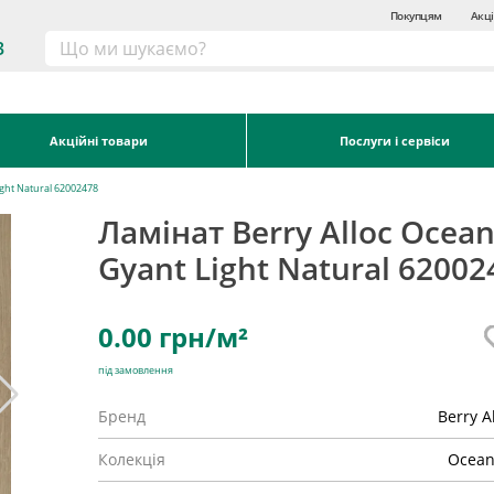
Покупцям
Акці
3
Акційні товари
Послуги і сервіси
ight Natural 62002478
Ламінат Berry Alloc Ocea
Gyant Light Natural 62002
0.00
грн/м²
під замовлення
Бренд
Berry A
Колекція
Ocean