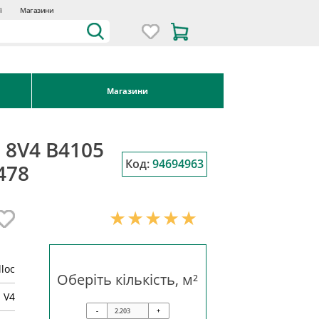
ї
Магазини
Магазини
n 8V4 B4105
Код:
94694963
478
lloc
Оберіть кількість, м²
 V4
-
+