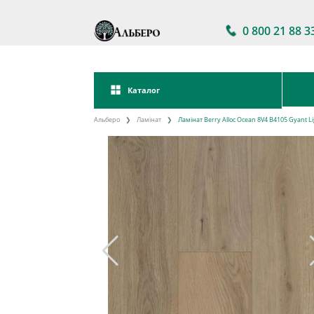
0 800 21 88 3
Каталог
Альберо
Ламінат
Ламінат Berry Alloc Ocean 8V4 B4105 Gyant L