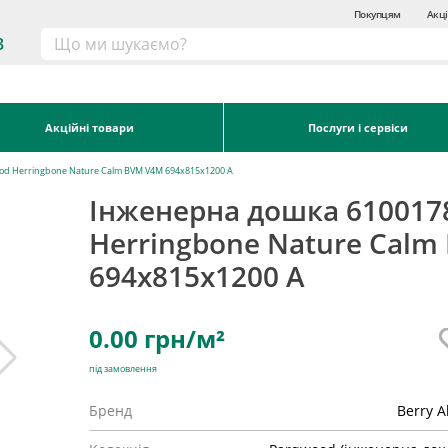
Покупцям
Акці
3
Акційні товари
Послуги і сервіси
od Herringbone Nature Calm BVM V4M 694х815х1200 A
Інженерна дошка 610017
Herringbone Nature Calm
694х815х1200 A
0.00
грн/м²
під замовлення
Бренд
Berry A