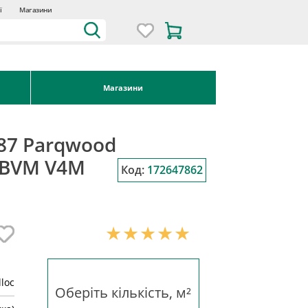
ї
Магазини
Магазини
87 Parqwood
 BVM V4M
Код:
172647862
lloc
Оберіть кількість, м²