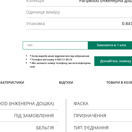
Колекція
Parqwood (інженерна дош
Одиниця виміру
Упаковка
0.84
Замовити в 1 клік
* Колір виробу може відрізнятися від зображення
* Телефон магазину: 0 800 21 88 33
Дізнайтесь знижку
* Або залиште номер телефону, ми зателефонуємо
самі
РАКТЕРИСТИКИ
ВІДГУКИ
ТОВАРИ В КОЛЕ
OD (ІНЖЕНЕРНА ДОШКА)
ФАСКА
ПІД ЗАМОВЛЕННЯ
ПРИЗНАЧЕННЯ
БЕЛЬГІЯ
ТИП З'ЄДНАННЯ