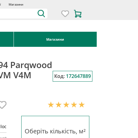
ї
Магазини
Магазини
94 Parqwood
BVM V4M
Код:
172647889
lloc
Оберіть кількість, м²