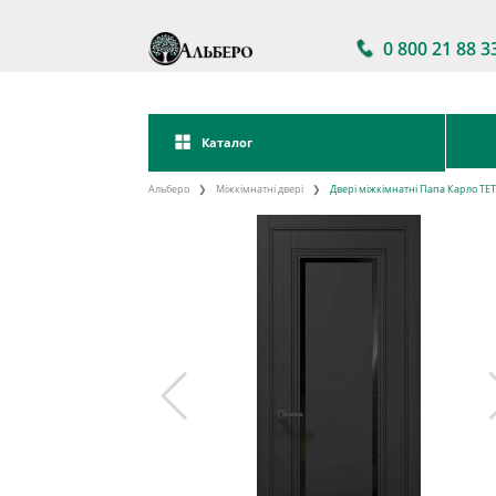
0 800 21 88 3
Каталог
Альберо
Міжкімнатні двері
Двері міжкімнатні Папа Карло TET