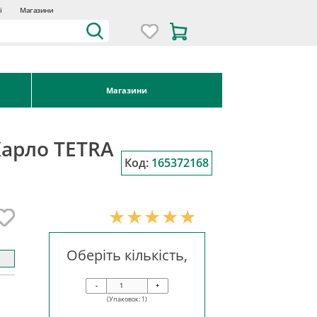
ї
Магазини
Магазини
Карло TETRA
Код:
165372168
Оберіть кількість,
-
+
(Упаковок:
1
)