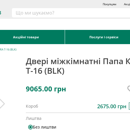
Покупцям
Акці
3
Акційні товари
Послуги і сервіси
RA T-16 (BLK)
Двері міжкімнатні Папа 
T-16 (BLK)
9065.00
грн
2675.00 грн
Короб
Лиштва
Без лиштви