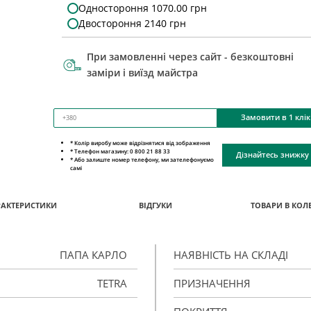
Одностороння 1070.00 грн
Двостороння 2140 грн
При замовленні через сайт - безкоштовні
заміри і виїзд майстра
Замовити в 1 клік
* Колір виробу може відрізнятися від зображення
* Телефон магазину: 0 800 21 88 33
Дізнайтесь знижку
* Або залиште номер телефону, ми зателефонуємо
самі
РАКТЕРИСТИКИ
ВІДГУКИ
ТОВАРИ В КОЛЕ
ПАПА КАРЛО
НАЯВНІСТЬ НА СКЛАДІ
TETRA
ПРИЗНАЧЕННЯ