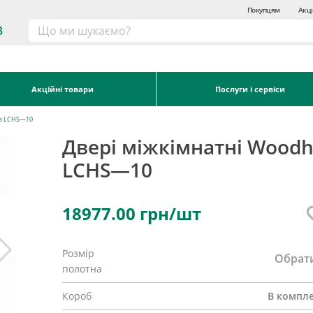
Покупцям
Акці
3
Акційні товари
Послуги і сервіси
ia LCHS—10
Двері міжкімнатні Woodh
LCHS—10
18977.00
грн/шт
Розмір
Обрат
полотна
Короб
В компле