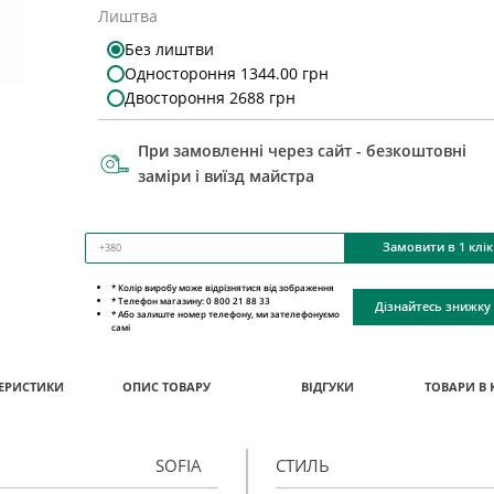
Лиштва
Без лиштви
Одностороння 1344.00 грн
Двостороння 2688 грн
При замовленні через сайт - безкоштовні
заміри і виїзд майстра
Замовити в 1 клік
* Колір виробу може відрізнятися від зображення
* Телефон магазину: 0 800 21 88 33
Дізнайтесь знижку
* Або залиште номер телефону, ми зателефонуємо
самі
ЕРИСТИКИ
ОПИС ТОВАРУ
ВІДГУКИ
ТОВАРИ В 
SOFIA
СТИЛЬ