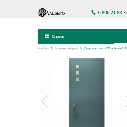
0 800 21 88 3
Каталог
Альберо
Міжкімнатні двері
Двері міжкімнатні Woodhouse Sof