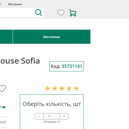
ї
Магазини
Магазини
ouse Sofia
Код:
35731141
Оберіть кількість, шт
и
-
+
кті
(Упаковок:
1
)