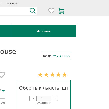
ї
Магазини
Магазини
house
Код:
35731128
Оберіть кількість, шт
и
-
+
кті
(Упаковок:
1
)