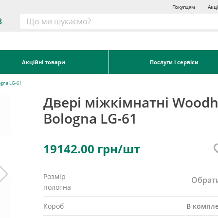
Покупцям
Акці
3
Акційні товари
Послуги і сервіси
ogna LG-61
Двері міжкімнатні Wood
Bologna LG-61
19142.00
грн/шт
Розмір
Обрат
полотна
Короб
В компле