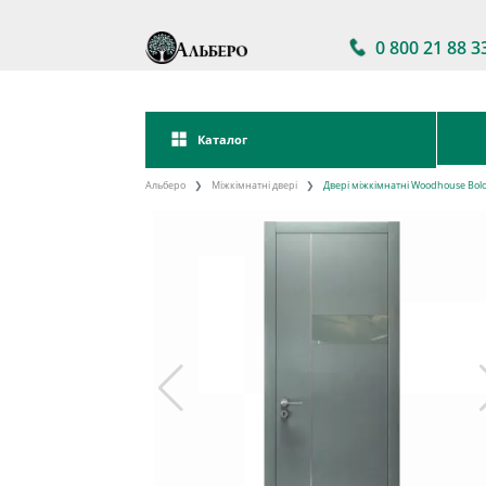
0 800 21 88 3
Каталог
Альберо
Міжкімнатні двері
Двері міжкімнатні Woodhouse Bol