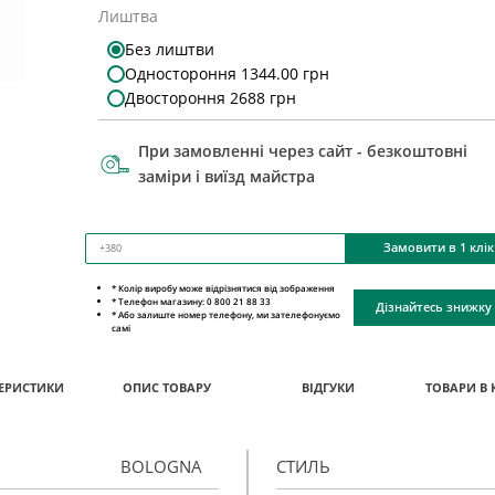
Лиштва
Без лиштви
Одностороння 1344.00 грн
Двостороння 2688 грн
При замовленні через сайт - безкоштовні
заміри і виїзд майстра
Замовити в 1 клік
* Колір виробу може відрізнятися від зображення
* Телефон магазину: 0 800 21 88 33
Дізнайтесь знижку
* Або залиште номер телефону, ми зателефонуємо
самі
ЕРИСТИКИ
ОПИС ТОВАРУ
ВІДГУКИ
ТОВАРИ В 
BOLOGNA
СТИЛЬ