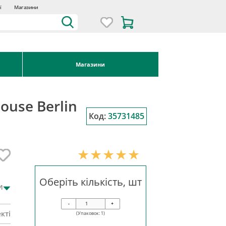
ї
Магазини
Магазини
ouse Berlin
Код:
35731485
Оберіть кількість, шт
и
-
+
кті
(Упаковок:
1
)