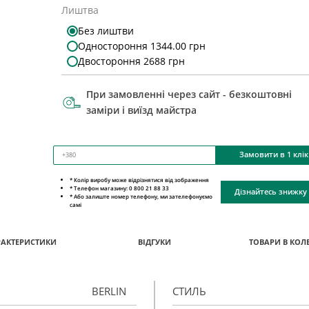
Лиштва
Без лиштви
Одностороння 1344.00 грн
Двостороння 2688 грн
При замовленні через сайт - безкоштовні
заміри і виїзд майстра
Замовити в 1 клік
* Колір виробу може відрізнятися від зображення
* Телефон магазину: 0 800 21 88 33
Дізнайтесь знижку
* Або залиште номер телефону, ми зателефонуємо
самі
РАКТЕРИСТИКИ
ВІДГУКИ
ТОВАРИ В КОЛЕ
BERLIN
СТИЛЬ