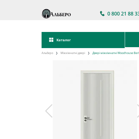
0 800 21 88 3
Каталог
Альберо
Міжкімнатні двері
Двері міжкімнатні Woodhouse Berl