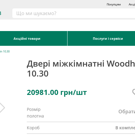
Покупцям
Акці
3
Акційні товари
Послуги і сервіси
in 10.30
Двері міжкімнатні Woodh
10.30
20981.00
грн/шт
Розмір
Обрат
полотна
Короб
В компле