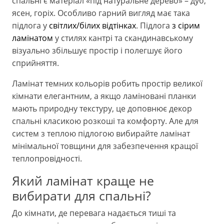
спальні є матеріал «під натуральне дерево» – дуб,
ясен, горіх. Особливо гарний вигляд має така
підлога у
світлих/білих відтінках
. Підлога
з сірим
ламінатом
у стилях кантрі та скандинавському
візуально збільшує простір і полегшує його
сприйняття.
Ламінат темних кольорів робить простір великої
кімнати елегантним, а якщо ламіновані планки
мають природну текстуру, це доповнює декор
спальні класикою розкоші та комфорту. Але для
систем з теплою підлогою вибирайте ламінат
мінімальної товщини для забезпечення кращої
теплопровідності.
Який ламінат краще не
вибирати для спальні?
До кімнати, де перевага надається тиші та