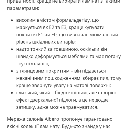
приватності, краще не вибирати ламінат з такими
параметрами:
високим вмістом формальдегіду, що
маркується як Е2 та Е3, краще купувати
покриття Е1 чи Е0, що визначає мінімальний
рівень шкідливих випарів;
надто тонкий за товщиною, оскільки він
швидко деформується меблями та має погану
звукоізоляцію;
з глянцевим покриттям – він піддається
механічним пошкодженням, збирає пил, тому
краще звернути увагу на матові поверхні;
слизький, який є бюджетнішим, але створює
ефект дзеркальної підлоги, а це не додає
затишку, адже можна травмуватися.
Мережа салонів Albero пропонує гарантовано
якісні колекції ламінату. Будь-хто знайде у нас