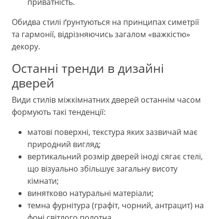
приватність.
Обидва стилі ґрунтуються на принципах симетрії
та гармонії, відрізняючись загалом «важкістю»
декору.
Останні тренди в дизайні
дверей
Види стилів міжкімнатних дверей останнім часом
формують такі тенденції:
матові поверхні, текстура яких зазвичай має
природний вигляд;
вертикальний розмір дверей іноді сягає стелі,
що візуально збільшує загальну висоту
кімнати;
винятково натуральні матеріали;
темна фурнітура (графіт, чорний, антрацит) на
фоні світлого полотна.