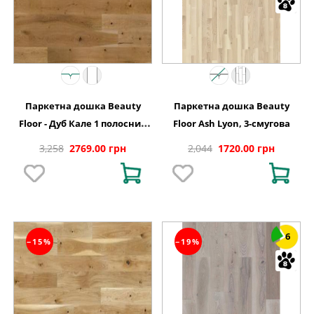
Паркетна дошка Beauty
Паркетна дошка Beauty
Floor - Дуб Кале 1 полосний
Floor Ash Lyon, 3-смугова
тонований Варіус
3,258
2769.00 грн
2,044
1720.00 грн
6
−15%
−19%