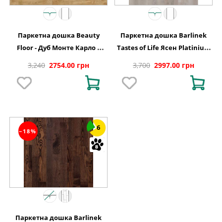
Паркетна дошка Beauty
Паркетна дошка Barlinek
Floor - Дуб Монте Карло 1
Tastes of Life Ясен Platinium
полосний Варіус
Grande, 1-смугова 1WG000554
3,240
2754.00 грн
3,700
2997.00 грн
6
−18%
Паркетна дошка Barlinek