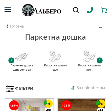
...
Головна
Паркетна дошка
Паркетна дошка
Паркетна дошка
Паркетна дошка
односмугова
дуб
ясен
За пріорітетом
ФІЛЬТРИ
6
6
−25%
−25%