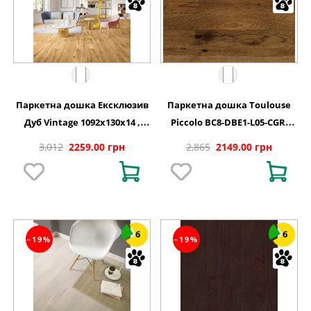
Паркетна дошка Ексклюзив
Паркетна дошка Toulouse
Дуб Vintage 1092x130x14 ,
Piccolo BC8-DBE1-L05-CGR-
BC8-DBE1-L05-XXR-K14130-I
K14130-N Дуб 1 полосний
3,012
2259.00 грн
2,865
2149.00 грн
матовий лак 1092х130х14 мм
6
6
−19%
−19%