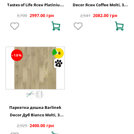
Tastes of Life Ясен Platinium
Decor Ясен Coffee Molti, 3-
Grande, 1-смугова 1WG000554
смугова 3WG000653
3,700
2997.00 грн
2,541
2082.00 грн
6
−18%
Паркетна дошка Barlinek
Decor Дуб Bianco Molti, 3-
смугова
2,929
2400.00 грн